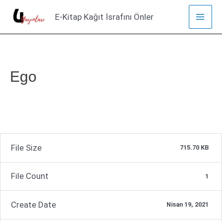
İçeriğe
E-Kitap Kağıt İsrafını Önler
atla
Mai
Men
Ego
File Size
715.70 KB
File Count
1
Create Date
Nisan 19, 2021