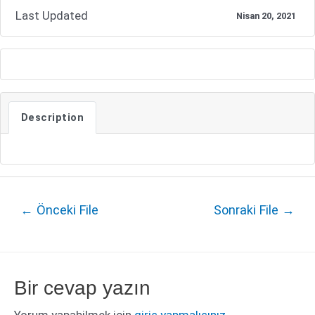
Last Updated
Nisan 20, 2021
Description
Yazı
←
Önceki File
Sonraki File
→
dolaşımı
Bir cevap yazın
Yorum yapabilmek için
giriş yapmalısınız
.