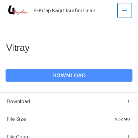
İçeriğe
E-Kitap Kağıt İsrafını Önler
atla
Mai
Men
Vitray
DOWNLOAD
Download
1
File Size
5.62 MB
File Count
1